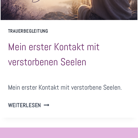
TRAUERBEGLEITUNG
Mein erster Kontakt mit
verstorbenen Seelen
Von
Juni 24, 2026
Mein erster Kontakt mit verstorbene Seelen.
SandraNimz
MEIN
WEITERLESEN
ERSTER
KONTAKT
MIT
VERSTORBENEN