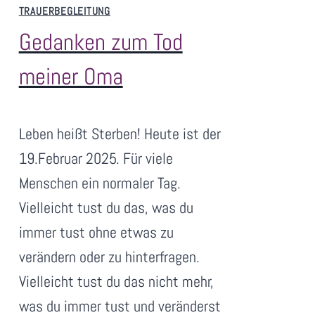
TRAUERBEGLEITUNG
Gedanken zum Tod
meiner Oma
V
Juni 29, 2026
Leben heißt Sterben! Heute ist der
o
n
19.Februar 2025. Für viele
S
Menschen ein normaler Tag.
a
Vielleicht tust du das, was du
n
immer tust ohne etwas zu
dr
a
verändern oder zu hinterfragen.
N
Vielleicht tust du das nicht mehr,
i
was du immer tust und veränderst
m