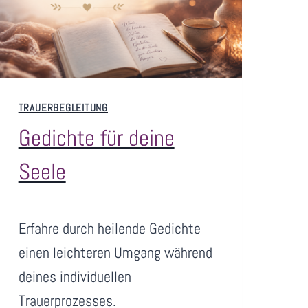
T
O
D
M
E
I
TRAUERBEGLEITUNG
N
Gedichte für deine
E
R
Seele
O
M
V
März 16, 2023
A
Erfahre durch heilende Gedichte
o
n
einen leichteren Umgang während
S
deines individuellen
a
Trauerprozesses.
n