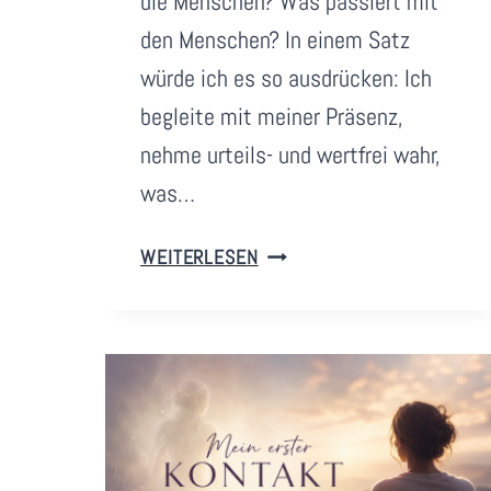
die Menschen? Was passiert mit
i
den Menschen? In einem Satz
m
würde ich es so ausdrücken: Ich
z
begleite mit meiner Präsenz,
nehme urteils- und wertfrei wahr,
was…
D
WEITERLESEN
I
E
B
E
G
L
E