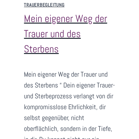
TRAUERBEGLEITUNG
Mein eigener Weg der
Trauer und des
Sterbens
V
Juli 3, 2026
Mein eigener Weg der Trauer und
o
n
des Sterbens “ Dein eigener Trauer-
S
und Sterbeprozess verlangt von dir
a
kompromisslose Ehrlichkeit, dir
n
selbst gegenüber, nicht
dr
a
oberflächlich, sondern in der Tiefe,
N