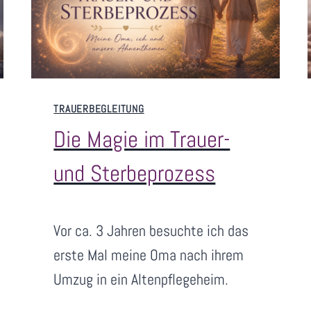
R
W
E
G
D
TRAUERBEGLEITUNG
E
Die Magie im Trauer-
R
T
und Sterbeprozess
R
A
U
V
Juni 12, 2026
Vor ca. 3 Jahren besuchte ich das
E
o
R
n
erste Mal meine Oma nach ihrem
U
S
Umzug in ein Altenpflegeheim.
N
a
D
n