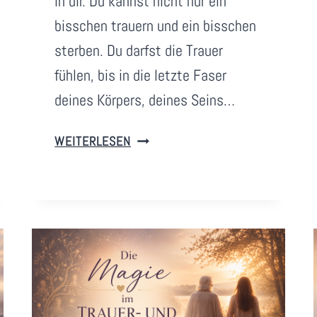
in dir. Du kannst nicht nur ein
i
bisschen trauern und ein bisschen
m
sterben. Du darfst die Trauer
z
fühlen, bis in die letzte Faser
deines Körpers, deines Seins…
M
WEITERLESEN
E
I
N
E
I
G
E
N
E