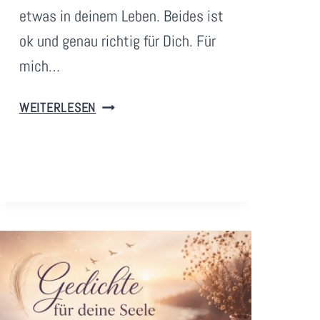
etwas in deinem Leben. Beides ist
z
ok und genau richtig für Dich. Für
mich…
G
WEITERLESEN
E
D
A
N
K
E
N
Z
U
M