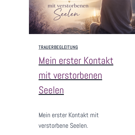
I
T
U
N
G
S
TRAUERBEGLEITUNG
T
Mein erster Kontakt
E
R
mit verstorbenen
B
E
Seelen
N
D
V
Juni 24, 2026
E
Mein erster Kontakt mit
o
R
n
verstorbene Seelen.
M
S