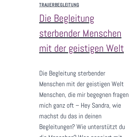
TRAUERBEGLEITUNG
Die Begleitung
sterbender Menschen
mit der geistigen Welt
V
Juli 8, 2026
Die Begleitung sterbender
o
n
Menschen mit der geistigen Welt
S
Menschen, die mir begegnen fragen
a
mich ganz oft – Hey Sandra, wie
n
machst du das in deinen
dr
a
Begleitungen? Wie unterstützt du
N