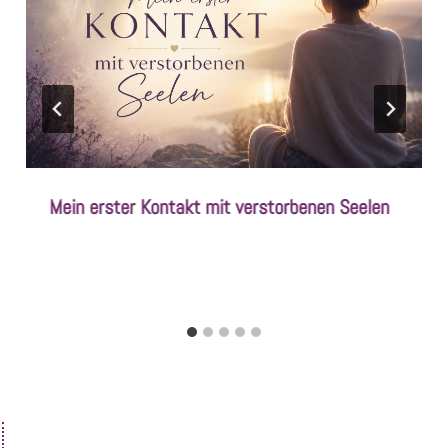
Mein erster Kontakt mit verstorbenen Seelen
Von
Juni 24, 2026
SandraNimz