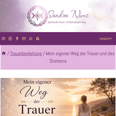
Zum
Sandra Nimz
Inhalt
springen
Spirituelle Trauer- & Sterbebegleitung
U
Inhalte
u
/
Trauerbegleitung
/
Mein eigener Weg der Trauer und des
Sterbens