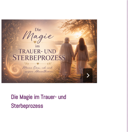
Die Magie im Trauer- und
Die B
Sterbeprozess
Mensc
Von
Juni 12, 2026
Von
Juli 8
SandraNimz
Sandr