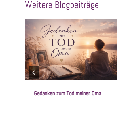
Weitere Blogbeiträge
d
Gedanken zum Tod meiner Oma
Von
Juni 29, 2026
SandraNimz