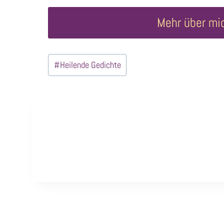
Mehr über mi
Schlagworte:
#
Heilende Gedichte
Beitragsnavigation