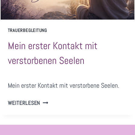
TRAUERBEGLEITUNG
Mein erster Kontakt mit
verstorbenen Seelen
Von
Juni 24, 2026
Mein erster Kontakt mit verstorbene Seelen.
SandraNimz
MEIN
WEITERLESEN
ERSTER
KONTAKT
MIT
VERSTORBENEN